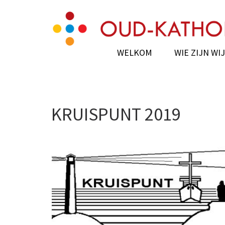
Skip
Oud-Katholieke Paro
parochie van de H.H. Adelbertus & Eng
to
content
(Press
WELKOM
WIE ZIJN WIJ
Enter)
KRUISPUNT 2019