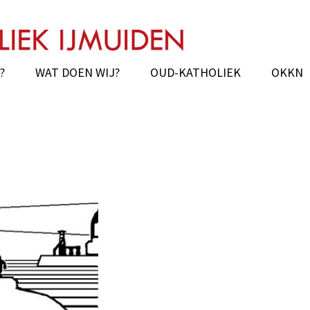
chie IJmond
elmundus
?
WAT DOEN WIJ?
OUD-KATHOLIEK
OKKN