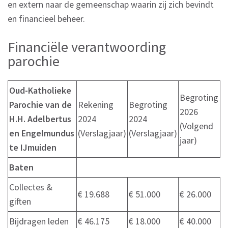
en extern naar de gemeenschap waarin zij zich bevindt
en financieel beheer.
Financiële verantwoording
parochie
Oud-Katholieke
Begroting
Parochie van de
Rekening
Begroting
2026
H.H. Adelbertus
2024
2024
(Volgend
en Engelmundus
(Verslagjaar)
(Verslagjaar)
jaar)
te IJmuiden
Baten
Collectes &
€ 19.688
€ 51.000
€ 26.000
giften
Bijdragen leden
€ 46.175
€ 18.000
€ 40.000