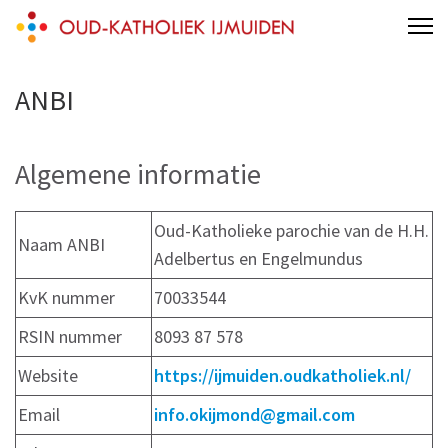
Skip
Oud-Katholieke Parochie IJmond
parochie van de H.H. Adelbertus & Engelmundus
to
content
ANBI
(Press
Enter)
Algemene informatie
Oud-Katholieke parochie van de H.H.
Naam ANBI
Adelbertus en Engelmundus
KvK nummer
70033544
RSIN nummer
8093 87 578
Website
https://ijmuiden.oudkatholiek.nl/
Email
info.okijmond@gmail.com