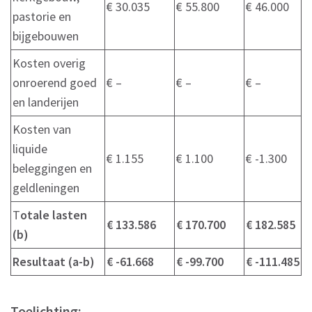
€ 30.035
€ 55.800
€ 46.000
pastorie en
bijgebouwen
Kosten overig
onroerend goed
€ –
€ –
€ –
en landerijen
Kosten van
liquide
€ 1.155
€ 1.100
€ -1.300
beleggingen en
geldleningen
T
otale lasten
€ 133.586
€ 170.700
€ 182.585
(b)
Resultaat (a-b)
€ -61.668
€ -99.700
€ -111.485
Toelichting: