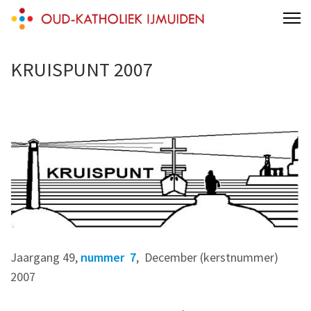
Skip
Oud-Katholieke Parochie IJmond
parochie van de H.H. Adelbertus & Engelmundus
to
content
KRUISPUNT 2007
(Press
Enter)
Jaargang 49,
nummer 7
, December (kerstnummer)
2007