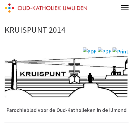
Skip
Oud-Katholieke Parochie IJmond
parochie van de H.H. Adelbertus & Engelmundus
to
content
KRUISPUNT 2014
(Press
Enter)
Parochieblad voor de Oud-Katholieken in de IJmond