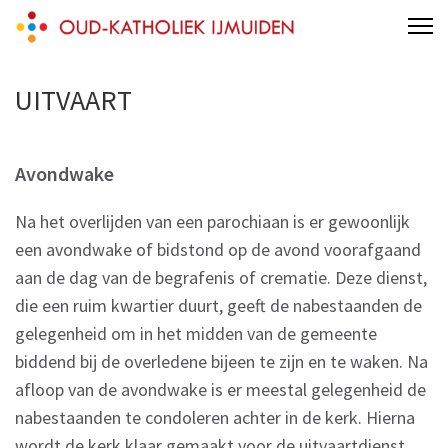
Skip
Oud-Katholieke Parochie IJmond
parochie van de H.H. Adelbertus & Engelmundus
to
content
UITVAART
(Press
Enter)
Avondwake
Na het overlijden van een parochiaan is er gewoonlijk
een avondwake of bidstond op de avond voorafgaand
aan de dag van de begrafenis of crematie. Deze dienst,
die een ruim kwartier duurt, geeft de nabestaanden de
gelegenheid om in het midden van de gemeente
biddend bij de overledene bijeen te zijn en te waken. Na
afloop van de avondwake is er meestal gelegenheid de
nabestaanden te condoleren achter in de kerk. Hierna
wordt de kerk klaar gemaakt voor de uitvaartdienst,