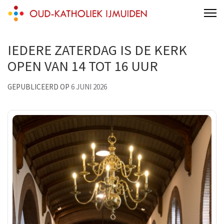
Skip
Oud-Katholieke Parochie IJmond
parochie van de H.H. Adelbertus & Engelmundus
to
content
IEDERE ZATERDAG IS DE KERK
(Press
Enter)
OPEN VAN 14 TOT 16 UUR
GEPUBLICEERD OP
6 JUNI 2026