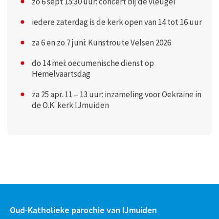
zo 6 sept 15:30 uur: concert bij de vleugel
iedere zaterdag is de kerk open van 14 tot 16 uur
za 6 en zo 7 juni: Kunstroute Velsen 2026
do 14 mei: oecumenische dienst op
Hemelvaartsdag
za 25 apr. 11 – 13 uur: inzameling voor Oekraïne in
de O.K. kerk IJmuiden
Oud-Katholieke parochie van IJmuiden