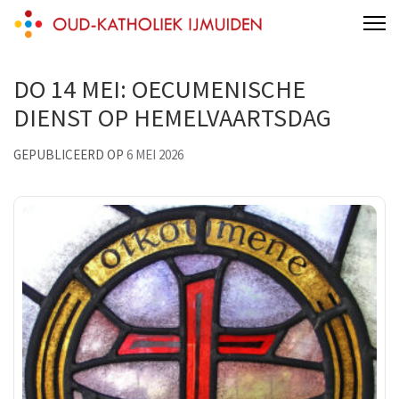
Skip
Oud-Katholieke Parochie IJmond
parochie van de H.H. Adelbertus & Engelmundus
to
content
DO 14 MEI: OECUMENISCHE
(Press
Enter)
DIENST OP HEMELVAARTSDAG
GEPUBLICEERD OP
6 MEI 2026