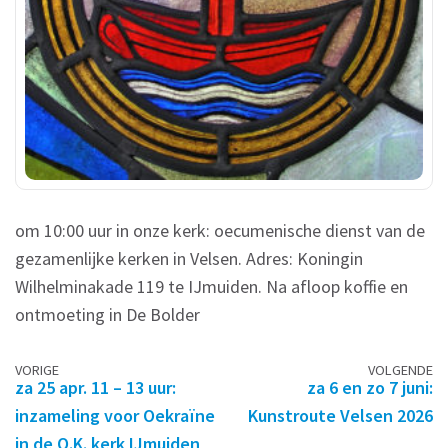
om 10:00 uur in onze kerk: oecumenische dienst van de
gezamenlijke kerken in Velsen. Adres: Koningin
Wilhelminakade 119 te IJmuiden. Na afloop koffie en
ontmoeting in De Bolder
Berichtennavigatie
VORIGE
VOLGENDE
za 25 apr. 11 – 13 uur:
za 6 en zo 7 juni:
inzameling voor Oekraïne
Kunstroute Velsen 2026
in de O.K. kerk IJmuiden