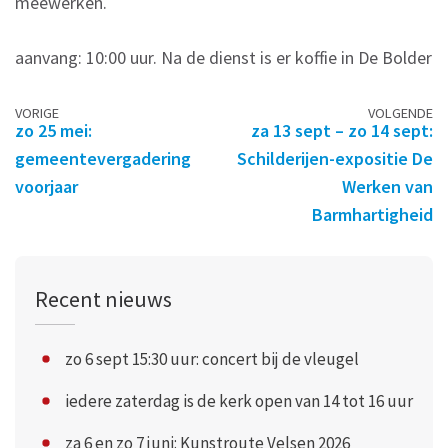
meewerken.
aanvang: 10:00 uur. Na de dienst is er koffie in De Bolder
Berichtennavigatie
VORIGE
VOLGENDE
zo 25 mei:
za 13 sept – zo 14 sept:
gemeentevergadering
Schilderijen-expositie De
voorjaar
Werken van
Barmhartigheid
Recent nieuws
zo 6 sept 15:30 uur: concert bij de vleugel
iedere zaterdag is de kerk open van 14 tot 16 uur
za 6 en zo 7 juni: Kunstroute Velsen 2026