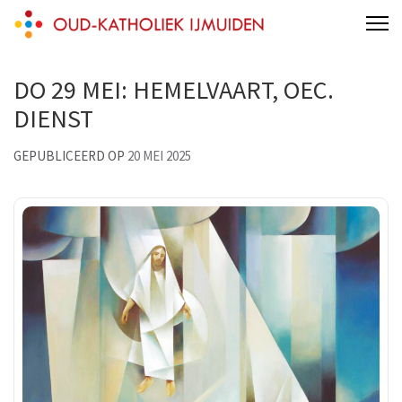
Skip
Oud-Katholieke Parochie IJmond
parochie van de H.H. Adelbertus & Engelmundus
to
content
DO 29 MEI: HEMELVAART, OEC.
(Press
Enter)
DIENST
GEPUBLICEERD OP
20 MEI 2025