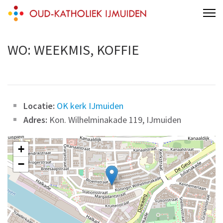
Skip
Oud-Katholieke Parochie IJmond
parochie van de H.H. Adelbertus & Engelmundus
to
content
WO: WEEKMIS, KOFFIE
(Press
Enter)
Locatie:
OK kerk IJmuiden
Adres:
Kon. Wilhelminakade 119, IJmuiden
+
−